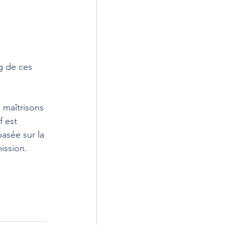
g de ces 
 maîtrisons 
 est 
asée sur la 
ission.