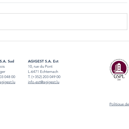
Copropriété Luxembourg : droits
Gestion lo
et devoirs essentiels des
différence
copropriétaires
au Luxemb
S.A. Sud
AGIGEST S.A. Est
Bois
10, rue du Pont
ger
L-6471 Echternach
03 048 00
T
.
(+352) 203 049 00
gigest.lu
info-est@agigest.lu
Politique de