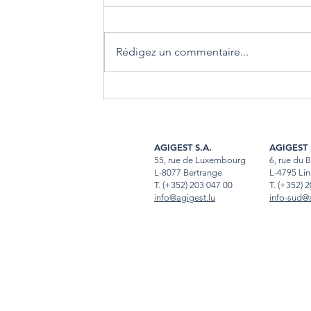
Rédigez un commentaire...
Installer une climatisation au
Luxembourg : quelles démarches
avant de se lancer ?
AGIGEST S.A.
AGIGEST 
55, rue de Luxembourg
6, rue du 
L-8077 Bertrange
L-4795 Lin
T.
(+352) 203 047 00
T
.
(+352) 2
info@agigest.lu
info-sud@a