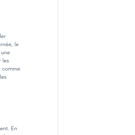
er 
rnée, le 
 une 
 les 
us, comme 
les 
ent. En 