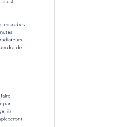
cié est 
es microbes 
inutes 
radiateurs 
 perdre de 
faire 
r par 
, ils 
mplaceront 
.