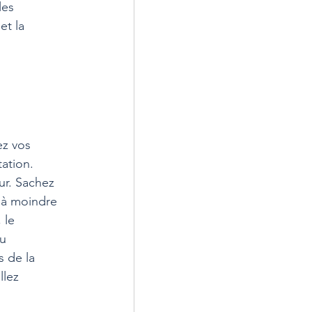
les 
et la 
ez vos 
ation. 
ur. Sachez 
e à moindre 
 le 
u 
s de la 
lez 