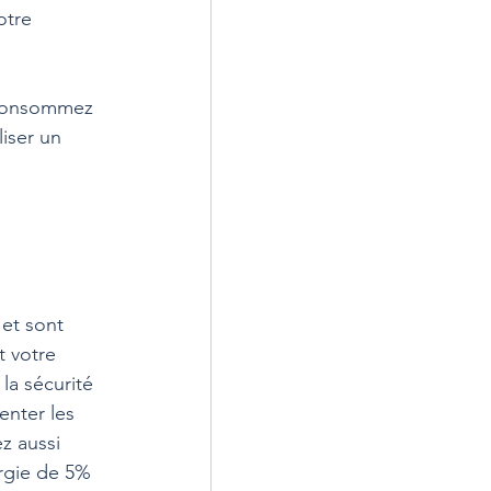
otre 
 consommez 
iser un 
et sont 
 votre 
la sécurité 
enter les 
z aussi 
ergie de 5% 