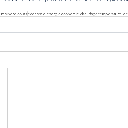
à moindre coûts
économie énergie
économie chauffage
température idé