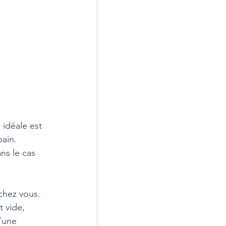
idéale est 
ain. 
s le cas 
chez vous. 
 vide, 
’une 