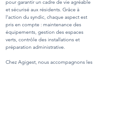
pour garantir un cadre de vie agréable 
et sécurisé aux résidents. Grâce à 
l’action du syndic, chaque aspect est 
pris en compte : maintenance des 
équipements, gestion des espaces 
verts, contrôle des installations et 
préparation administrative.
Chez Agigest, nous accompagnons les 
copropriétés dans la gestion de ces 
tâches pour assurer une résidence bien 
entretenue toute l’année. Besoin d’un 
syndic réactif et à l’écoute ? Contactez-
nous !
copropriété
sécurité
entretien
Equipement
espaces verts
Copropriété
Maison