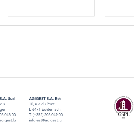
Que couvre exactement
Nouveau c
l’assurance multirisque immeuble
Luxembour
au Luxembourg ?
choses à f
S.A. Sud
AGIGEST S.A. Est
Bois
10, rue du Pont
ger
L-6471 Echternach
03 048 00
T
.
(+352) 203 049 00
gigest.lu
info-est@agigest.lu