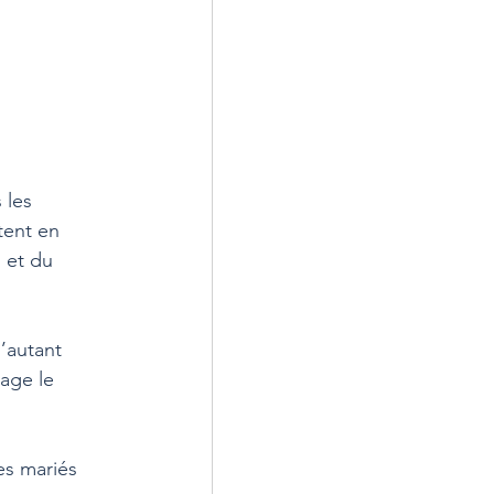
 les 
tent en 
 et du 
’autant 
age le 
s mariés 