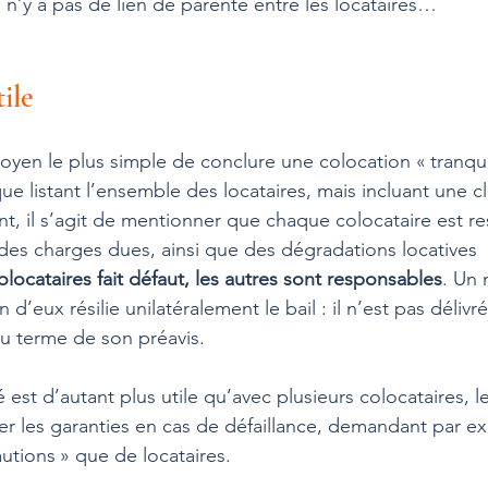
l n’y a pas de lien de parenté entre les locataires…
ile
moyen le plus simple de conclure une colocation « tranquil
ue listant l’ensemble des locataires, mais incluant une c
nt, il s’agit de mentionner que chaque colocataire est r
t des charges dues, ainsi que des dégradations locatives 
colocataires fait défaut, les autres sont responsables
. Un
n d’eux résilie unilatéralement le bail : il n’est pas délivr
au terme de son préavis.
 est d’autant plus utile qu’avec plusieurs colocataires, le
lier les garanties en cas de défaillance, demandant par e
utions » que de locataires.