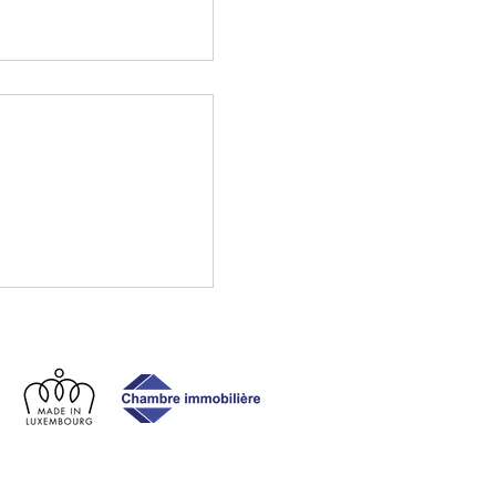
opropriétaire au
g : les 5 premières
aire