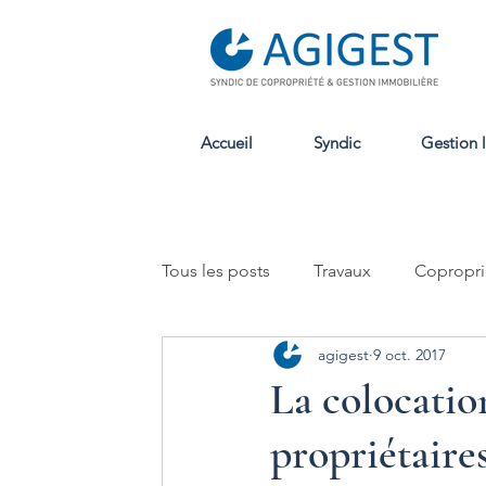
Accueil
Syndic
Gestion 
Tous les posts
Travaux
Copropri
agigest
9 oct. 2017
Location
La colocatio
propriétaire