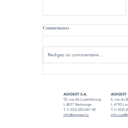
Commentaires
Rédigez un commentaire...
Gestion locative Luxembourg :
comment gagner du temps et
sécuriser vos revenus
AGIGEST S.A.
AGIGEST 
55, rue de Luxembourg
6, rue du 
L-8077 Bertrange
L-4795 Lin
T.
(+352) 203 047 00
T
.
(+352) 2
info@agigest.lu
info-sud@a