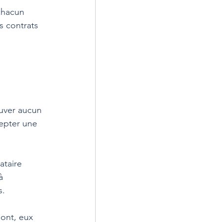
 chacun 
 contrats 
ouver aucun 
cepter une 
ataire 
à 
s.
 ont, eux 