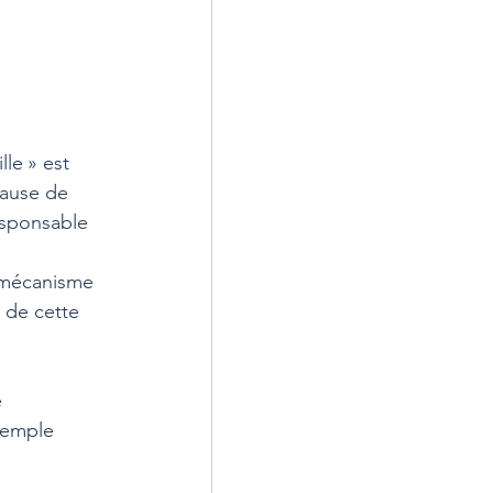
le » est 
lause de 
esponsable 
 mécanisme 
é de cette 
 
xemple 