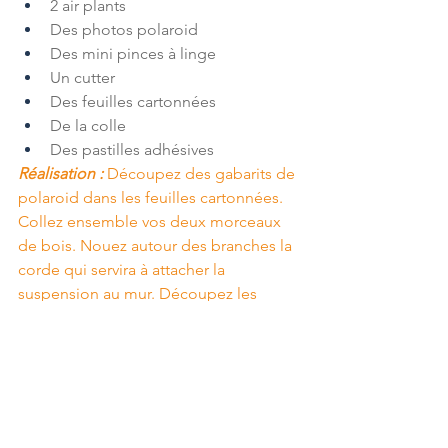
2 air plants
Des photos polaroid
Des mini pinces à linge
Un cutter
Des feuilles cartonnées
De la colle
Des pastilles adhésives
Réalisation :
 Découpez des gabarits de 
polaroid dans les feuilles cartonnées. 
Collez ensemble vos deux morceaux 
de bois. Nouez autour des branches la 
corde qui servira à attacher la 
suspension au mur. Découpez les 
morceaux de cordelette et nouez-les 
aux morceaux de bois. Accrochez vos 
photos à l’aide de pinces à linge. Fixez 
les air plants sur les gabarits de 
polaroid à l’aide de pastilles adhésives 
type Patafix.