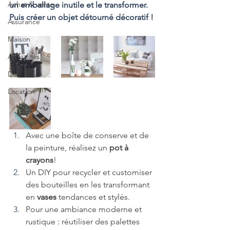
Achat & vente
un emballage inutile et le transformer. 
Puis créer un objet détourné décoratif !
Assurance
Maison
Actualités
Déco
Location
Avec une boîte de conserve et de 
la peinture, réalisez un 
pot à 
crayons
!
Un DIY pour recycler et customiser 
des bouteilles en les transformant 
en 
vases 
tendances et stylés.
Pour une ambiance moderne et 
rustique : réutiliser des palettes 