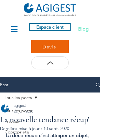
Espace client
Blog
Devis
Post
Tous les posts
agigest
Tous les posts
22 juin 2020
La nouvelle tendance récup'
Travaux
Dernière mise à jour :
10 sept. 2020
Copropriété
La déco récup c’est attraper un objet, 