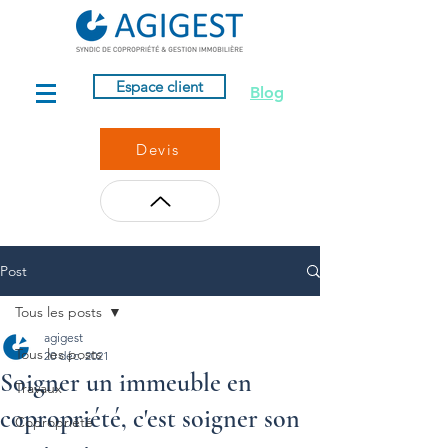
Espace client
Blog
Devis
Post
Tous les posts
agigest
Tous les posts
20 déc. 2021
Soigner un immeuble en
Travaux
copropriété, c'est soigner son
Copropriété