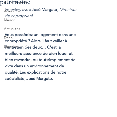
patrimoine
Achat & vente
Interview 
avec José Margato, 
Directeur 
Assurance
de copropriété
Maison
Actualités
Vous possédez un logement dans une 
Déco
copropriété ? Alors il faut veiller à 
Location
l’entretien des deux… C’est la 
meilleure assurance de bien louer et 
bien revendre, ou tout simplement de 
vivre dans un environnement de 
qualité. Les explications de notre 
spécialiste, José Margato.