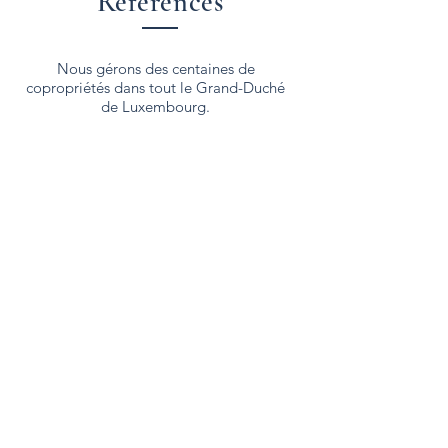
Références
Nous gérons des centaines de
copropriétés dans tout le Grand-Duché
de Luxembourg.
Résidence Millenium
Les terrasses de Helfent
Belval
Bertrange