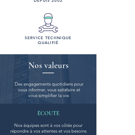
DEPUIS 2002
SERVICE TECHNIQUE
QUALIFIÉ
Nos valeurs
Des engagements quotidiens pour
vous informer, vous satisfaire et
vous simplifier la vie.
ÉCOUTE
Nos équipes sont à vos côtés pour
répondre à vos attentes et vos besoins