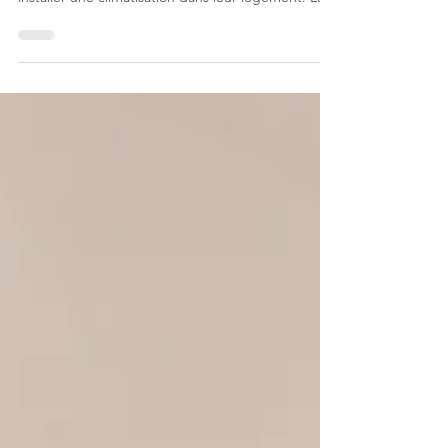
nombreux propriétaires et occupants souhaitent
installer une climatisation dans leur logement. La
demande revient souvent auprès de nos
gestionnaires : peut-on poser une unité extérieure
sur un balcon ? Faut-il demander l’accord de la
copropriété ? La commune doit-elle autoriser les
travaux ? Qui doit valider le projet avant
l’installation ?