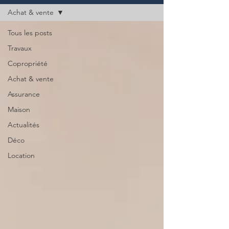
Achat & vente
Tous les posts
Travaux
Copropriété
Achat & vente
Assurance
Maison
Actualités
Déco
Location