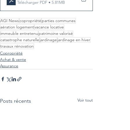
Télécharger PDF • 5.81MB
AGI News
copropriété
parties communes
aération logement
vacance locative
immeuble entretenu
patrimoine valorisé
catastrophe naturelle
jardinage
jardinage en hiver
travaux rénovation
Copropriété
Achat & vente
Assurance
Voir tout
Posts récents