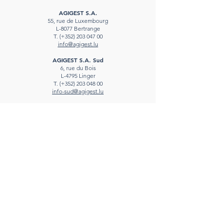
AGIGEST S.A.
55, rue de Luxembourg
L-8077 Bertrange
T.
(+352)
203 047 00
info@agigest.lu
AGIGEST S.A. Sud
6, rue du Bois
L-4795 Linger
T
.
(+352)
203 048 00
info-sud@agigest.lu
AGIGEST S.A. Est
10, rue du Pont
L-6471 Echternach
T
.
(+352)
203 049 00
info-est@agigest.lu