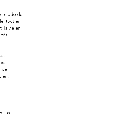
Ce mode de 
e, tout en 
 la vie en 
ités 
 est 
urs 
 de 
dien.
es aux 