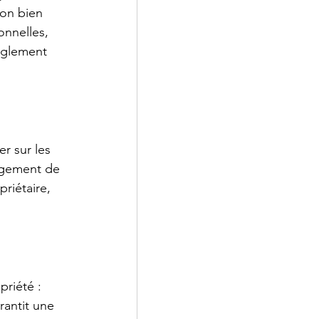
son bien 
onnelles, 
èglement 
r sur les 
ngement de 
riétaire, 
priété : 
antit une 