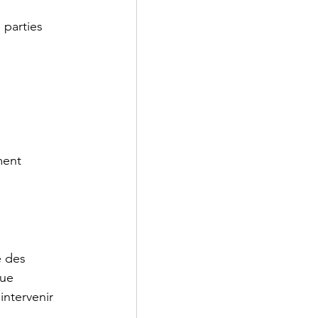
 parties 
ment 
e des 
ue 
intervenir 