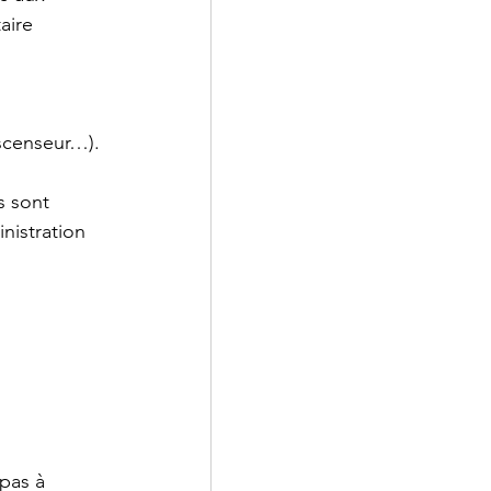
aire 
 ascenseur…).
s sont 
nistration 
pas à 