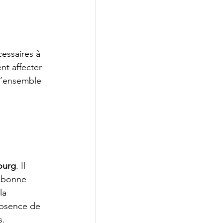
essaires à 
nt affecter 
l’ensemble 
ourg
. Il 
a bonne 
la 
absence de 
s.