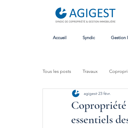
Accueil
Syndic
Gestion 
Tous les posts
Travaux
Copropri
agigest
23 févr.
Location
Copropriété 
essentiels de