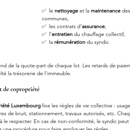
✅  le 
nettoyage
 et la 
maintenance
 des
communes,
✅  les contrats d’
assurance
,
✅  l’
entretien
 du chauffage collectif,
✅  la 
rémunération
 du syndic.
nd de la quote-part de chaque lot. Les retards de paie
lté la trésorerie de l’immeuble.
t de copropriété
riété Luxembourg
 fixe les règles de vie collective : usag
es de bruit, stationnement, travaux autorisés, etc. Chaq
 le respecter. En cas de non-conformité, le syndic peut 
r une procédure pour faire appliquer les règles.