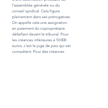
l’assemblée générale ou du 
conseil syndical. Cela figure 
pleinement dans ses prérogatives. 
On appelle cela une assignation 
en paiement du copropriétaire 
défaillant devant le tribunal. Pour 
les créances inférieures à 10 000 
euros, c’est le juge de paix qui est 
compétent. Pour des créances 
d’un montant supérieur, il s’agit du 
tribunal d’arrondissement. Bien 
évidemment, tous les frais de 
procédure sont à la charge du 
débiteur…  
Saisir… les loyers
 ! On n’oubliera 
pas une alternative qui semble 
d’autant plus efficace que comme 
le dit la sagesse populaire, frapper 