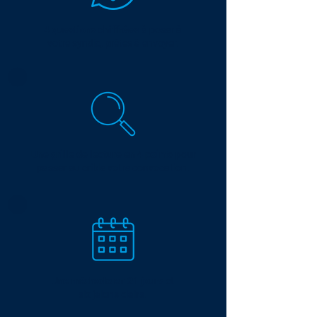
4 questions chiffrées
à poser à
votre syndic, prêtes à envoyer.
Une grille de lecture en 4 points
pour
passer au crible votre convocation.
Une méthode en 21 jours
et
six jalons clairs.