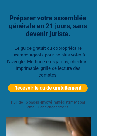
Préparer votre assemblée
générale en 21 jours, sans
devenir juriste.
Le guide gratuit du copropriétaire
luxembourgeois pour ne plus voter à
l'aveugle. Méthode en 6 jalons, checklist
imprimable, grille de lecture des
comptes.
Recevoir le guide gratuitement
PDF de 16 pages, envoyé immédiatement par
email. Sans engagement.