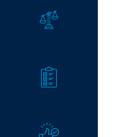
Les 5 règles légales
luxembourgeoises qui encadrent
votre syndic, expliquées sans jargon.
Une checklist imprimable
à
partager entre copropriétaires.