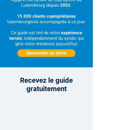
Luxembourg depuis
2002
.
15 000 clients copropriétaires
luxembourgeois accompagnés à ce jour.
Ce guide est tiré de notre
expérience
terrain
, indépendamment du syndic qui
gère votre résidence aujourd'hui.
Demander un devis
Recevez le guide
gratuitement