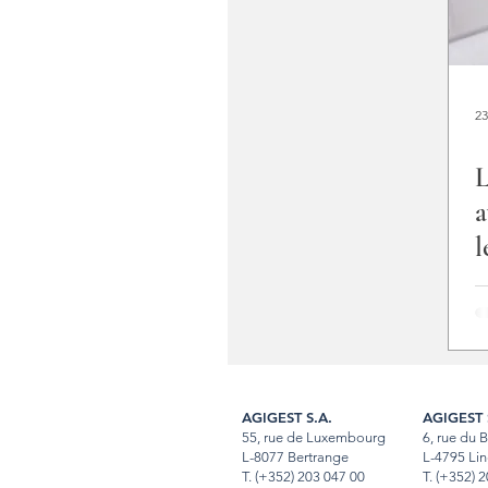
23
L
a
l
AGIGEST S.A.
AGIGEST 
55, rue de Luxembourg
6, rue du 
L-8077 Bertrange
L-4795 Lin
T.
(+352) 203 047 00
T
.
(+352) 2