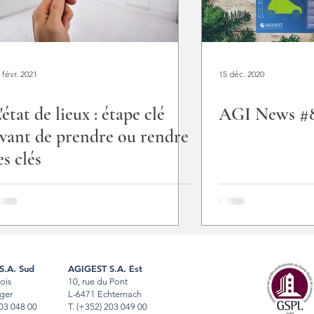
 févr. 2021
15 déc. 2020
'état de lieux : étape clé
AGI News #
vant de prendre ou rendre
es clés
S.A. Sud
AGIGEST S.A. Est
Bois
10, rue du Pont
ger
L-6471 Echternach
03 048 00
T
.
(+352) 203 049 00