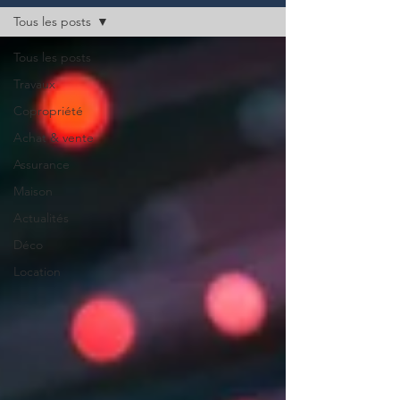
Tous les posts
Tous les posts
Travaux
Copropriété
Achat & vente
Assurance
Maison
Actualités
Déco
Location