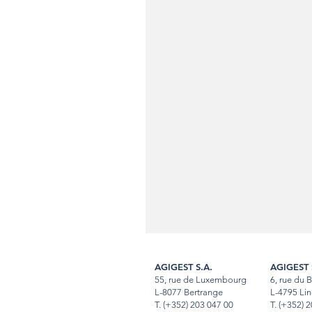
AGIGEST S.A.
AGIGEST 
55, rue de Luxembourg
6, rue du 
L-8077 Bertrange
L-4795 Lin
T.
(+352) 203 047 00
T
.
(+352) 2