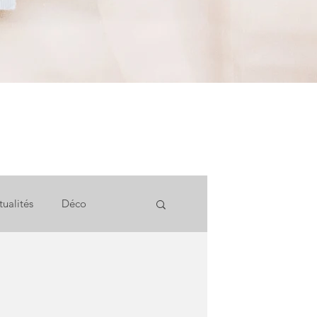
tualités
Déco