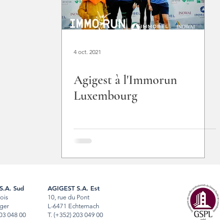
4 oct. 2021
Agigest à l'Immorun
Luxembourg
S.A. Sud
AGIGEST S.A. Est
Bois
10, rue du Pont
ger
L-6471 Echternach
03 048 00
T
.
(+352) 203 049 00