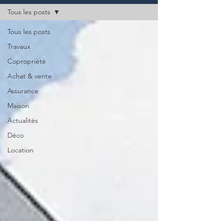
Tous les posts
Tous les posts
Travaux
Copropriété
Achat & vente
Assurance
Maison
Actualités
Déco
Location