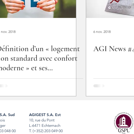
 nov. 2018
6 nov. 2018
éfinition d’un « logement
AGI News #
on standard avec confort
oderne » et ses
onséquences
S.A. Sud
AGIGEST S.A. Est
Bois
10, rue du Pont
ger
L-6471 Echternach
03 048 00
T
.
(+352) 203 049 00