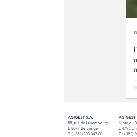
15
D
n
m
c
AGIGEST S.A.
AGIGEST 
55, rue de Luxembourg
6, rue du 
L-8077 Bertrange
L-4795 Lin
T.
(+352) 203 047 00
T
.
(+352) 2