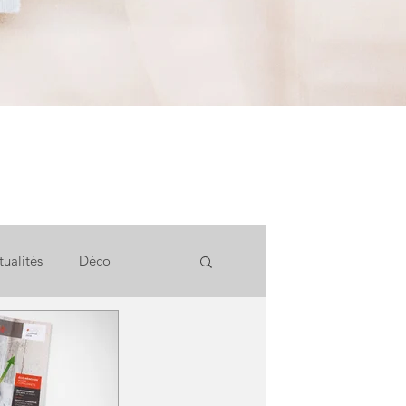
tualités
Déco