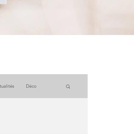
tualités
Déco