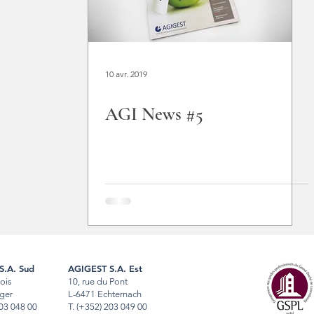
10 avr. 2019
AGI News #5
S.A. Sud
AGIGEST S.A. Est
Bois
10, rue du Pont
ger
L-6471 Echternach
03 048 00
T
.
(+352) 203 049 00