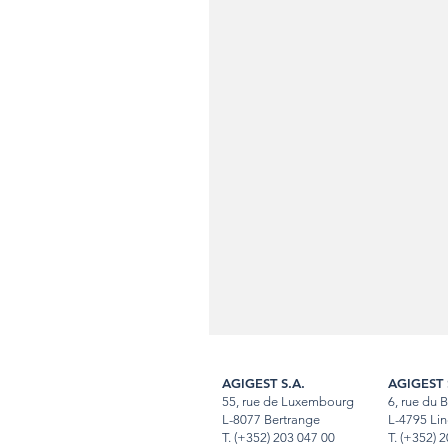
AGIGEST S.A.
AGIGEST 
55, rue de Luxembourg
6, rue du 
L-8077 Bertrange
L-4795 Lin
T.
(+352) 203 047 00
T
.
(+352) 2