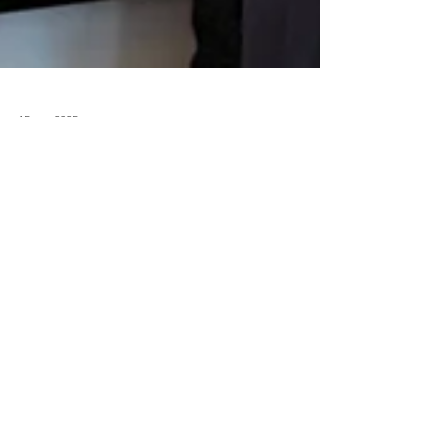
15 avr. 2025
Michel Lambard : nouveau
responsable du middle
management chez AGIGEST,
un acteur clé pour une gestion
immobilière optimale
Grâce à son expertise reconnue dans le