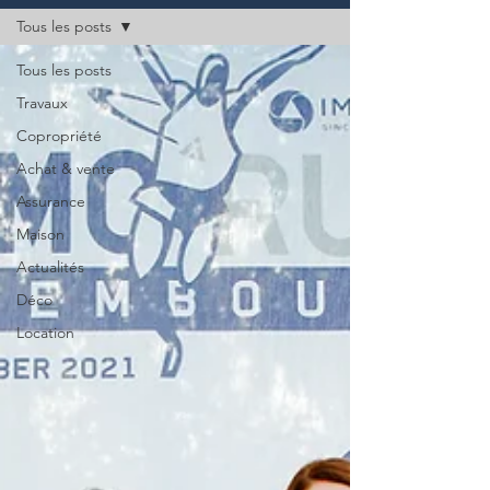
Tous les posts
Tous les posts
Travaux
Copropriété
Achat & vente
Assurance
Maison
Actualités
Déco
Location