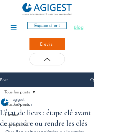
Espace client
Blog
Devis
Post
Tous les posts
agigest
Tous les posts
23 févr. 2021
L'état de lieux : étape clé avant
Travaux
de prendre ou rendre les clés
Copropriété