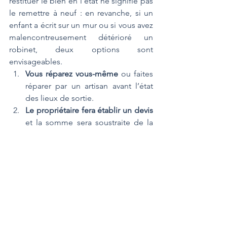
restituer le bien en l’état ne signifie pas 
le remettre à neuf : en revanche, si un 
enfant a écrit sur un mur ou si vous avez 
malencontreusement détérioré un 
robinet, deux options sont 
envisageables. 
Vous réparez vous-même
 ou faites 
réparer par un artisan avant l’état 
des lieux de sortie.
Le propriétaire fera établir un devis
et la somme sera soustraite de la 
garantie
. Si le montant de la 
garantie est insuffisant, alors un 
complément sera demandé au 
locataire...
Il va de soi que pour des travaux ayant 
été effectués par le locataire sans 
l’accord du propriétaire (une cloison 