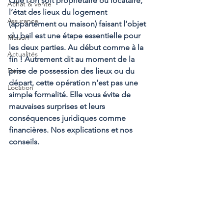
Que l’on soit propriétaire ou locataire, 
Achat & vente
l’état des lieux du logement 
Assurance
(appartement ou maison) faisant l’objet 
du bail est une étape essentielle pour 
Maison
les deux parties. Au début comme à la 
Actualités
fin ! Autrement dit au moment de la 
Déco
prise de possession des lieux ou du 
départ, cette opération n’est pas une 
Location
simple formalité. Elle vous évite de 
mauvaises surprises et leurs 
conséquences juridiques comme 
financières. Nos explications et nos 
conseils.