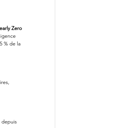
arly Zero 
xigence 
5 % de la 
res, 
 depuis 