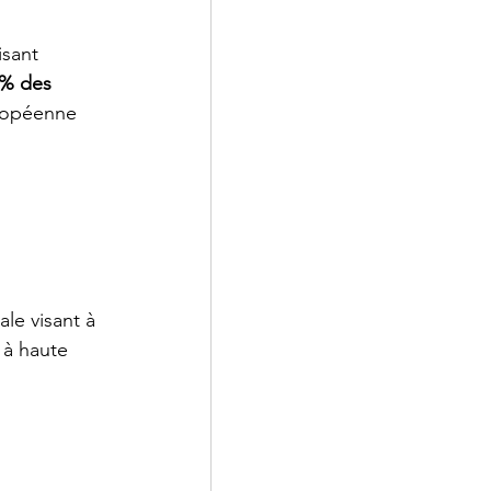
isant 
 % des 
uropéenne 
le visant à 
 à haute 