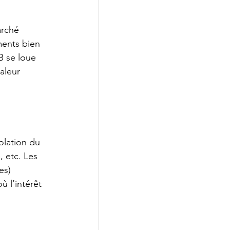
arché 
ments bien 
 se loue 
aleur 
solation du 
 etc. Les 
es) 
 l’intérêt 