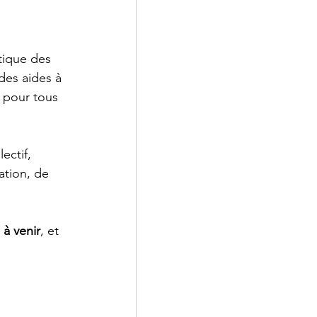
tique des 
des aides à 
 pour tous 
ectif, 
ation, de 
à venir
, et 