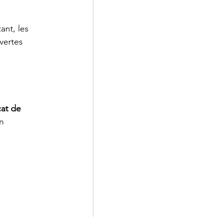
ant, les 
vertes 
cat de 
n 
 