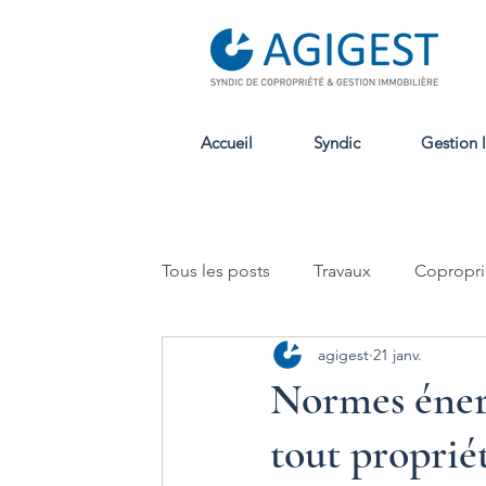
Accueil
Syndic
Gestion 
Tous les posts
Travaux
Copropri
agigest
21 janv.
Location
Normes éner
tout propriét