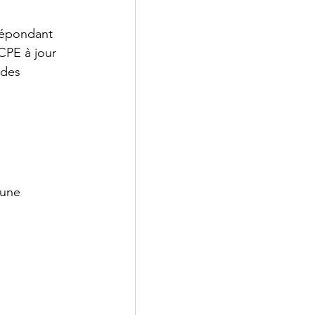
 répondant 
CPE à jour 
 des 
 une 