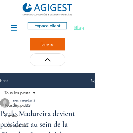
Espace client
Blog
Devis
Post
Tous les posts
nesrinejebali2
Tous les posts
27 juin 2024
Paulo Madureira devient
Travaux
président au sein de la
Copropriété