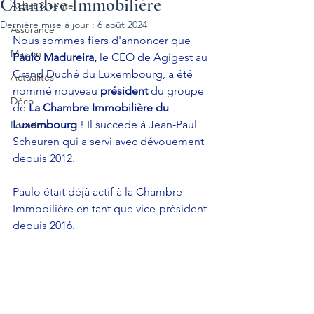
Chambre Immobilière
Achat & vente
Dernière mise à jour :
6 août 2024
Assurance
Nous sommes fiers d'annoncer que 
Maison
Paulo Madureira,
 le CEO de Agigest au 
Grand Duché du Luxembourg, a été 
Actualités
nommé nouveau 
président 
du groupe 
Déco
de 
La Chambre Immobilière du 
Luxembourg
 ! Il succède à Jean-Paul 
Location
Scheuren qui a servi avec dévouement 
depuis 2012.
Paulo était déjà actif à la Chambre 
Immobilière en tant que vice-président 
depuis 2016.