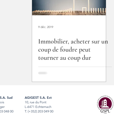
9 déc. 2019
Immobilier, acheter sur un
coup de foudre peut
tourner au coup dur
S.A. Sud
AGIGEST S.A. Est
Bois
10, rue du Pont
ger
L-6471 Echternach
03 048 00
T
.
(+352) 203 049 00