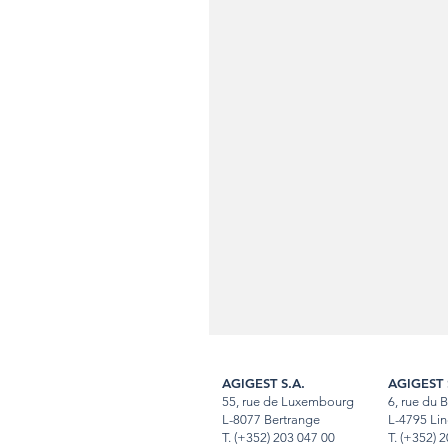
AGIGEST S.A.
AGIGEST 
55, rue de Luxembourg
6, rue du 
L-8077 Bertrange
L-4795 Lin
T.
(+352) 203 047 00
T
.
(+352) 2