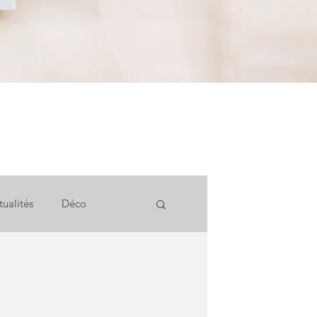
tualités
Déco