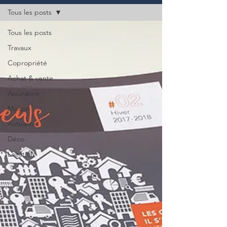
Tous les posts
Tous les posts
Travaux
Copropriété
Achat & vente
Assurance
Maison
Actualités
Déco
Location