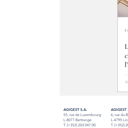
2 
L
c
l
AGIGEST S.A.
AGIGEST 
55, rue de Luxembourg
6, rue du 
L-8077 Bertrange
L-4795 Lin
T.
(+352) 203 047 00
T
.
(+352) 2