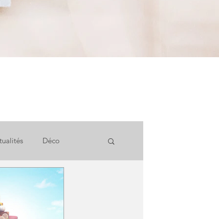
tualités
Déco