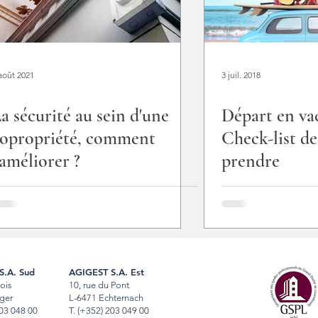
août 2021
3 juil. 2018
a sécurité au sein d'une
Départ en va
opropriété, comment
Check-list de
'améliorer ?
prendre
S.A. Sud
AGIGEST S.A. Est
Bois
10, rue du Pont
ger
L-6471 Echternach
03 048 00
T
.
(+352) 203 049 00