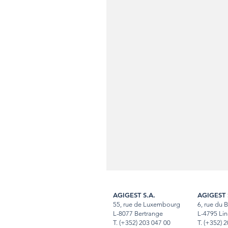
AGIGEST S.A.
AGIGEST 
55, rue de Luxembourg
6, rue du 
L-8077 Bertrange
L-4795 Lin
T.
(+352) 203 047 00
T
.
(+352) 2