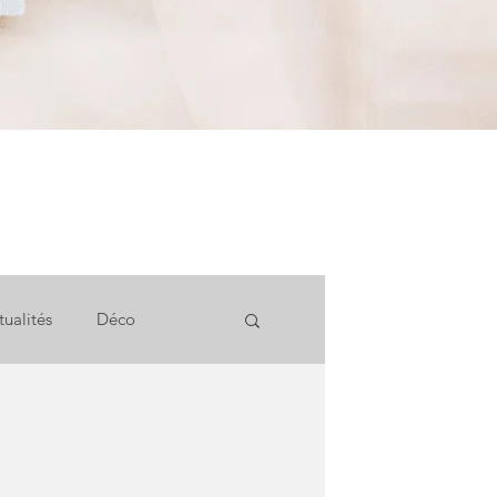
tualités
Déco