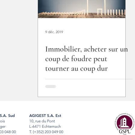
9 déc. 2019
Immobilier, acheter sur un
coup de foudre peut
tourner au coup dur
S.A. Sud
AGIGEST S.A. Est
Bois
10, rue du Pont
ger
L-6471 Echternach
03 048 00
T
.
(+352) 203 049 00