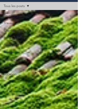
Tous les posts
Tous les posts
Travaux
Copropriété
Achat & vente
Assurance
Maison
Actualités
Déco
Location