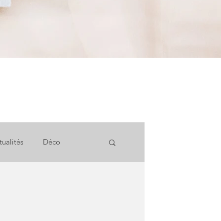
tualités
Déco