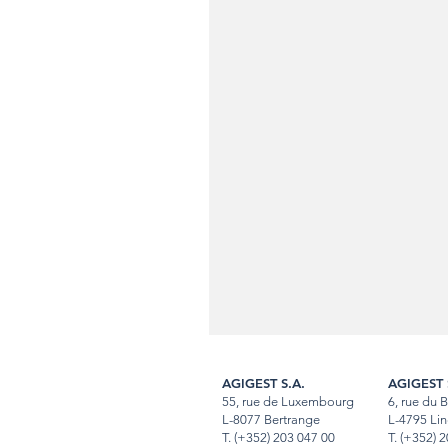
AGIGEST S.A.
AGIGEST 
55, rue de Luxembourg
6, rue du 
L-8077 Bertrange
L-4795 Lin
T.
(+352) 203 047 00
T
.
(+352) 2