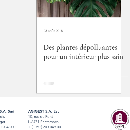
23 août 2018
Des plantes dépolluantes
pour un intérieur plus sain
S.A. Sud
AGIGEST S.A. Est
Bois
10, rue du Pont
ger
L-6471 Echternach
03 048 00
T
.
(+352) 203 049 00