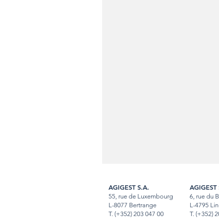
AGIGEST S.A.
AGIGEST 
55, rue de Luxembourg
6, rue du 
L-8077 Bertrange
L-4795 Lin
T.
(+352) 203 047 00
T
.
(+352) 2