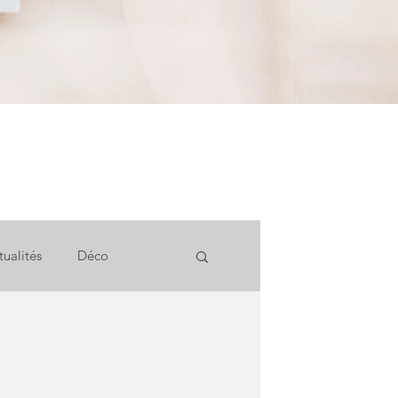
tualités
Déco