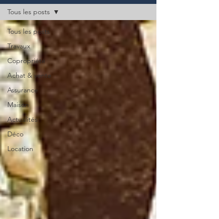
Tous les posts
Tous les posts
Travaux
Copropriété
Achat & vente
Assurance
Maison
Actualités
Déco
Location