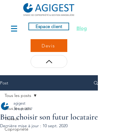
Espace client
Blog
Devis
Post
Tous les posts
agigest
Tous les posts
30 oct. 2017
Bien choisir son futur locataire
Travaux
Dernière mise à jour :
10 sept. 2020
Copropriété