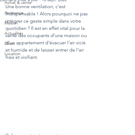
Achat & vente
Une bonne ventilation, c'est 
Assurance
indispensable ! Alors pourquoi ne pas 
intégrer ce geste simple dans votre 
Maison
quotidien ? Il est en effet vital pour la 
Actualités
santé des occupants d’une maison ou 
d’un appartement d’évacuer l’air vicié 
Déco
et humide et de laisser entrer de l’air 
Location
frais et vivifiant.