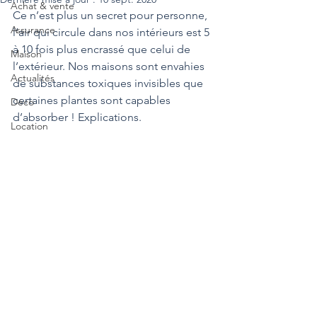
Achat & vente
Ce n’est plus un secret pour personne, 
Assurance
l’air qui circule dans nos intérieurs est 5 
à 10 fois plus encrassé que celui de 
Maison
l’extérieur. Nos maisons sont envahies 
Actualités
de substances toxiques invisibles que 
certaines plantes sont capables 
Déco
d’absorber ! Explications.
Location