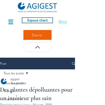
Espace client
Blog
Devis
Post
Tous les posts
agigest
Tous les posts
23 août 2018
Des plantes dépolluantes pour
Travaux
un intérieur plus sain
Copropriété
Dernière mise à jour :
10 sept. 2020