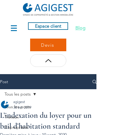
Espace client
Blog
Devis
Post
Tous les posts
agigest
Tous les posts
30 avr. 2019
L’indexation du loyer pour un
Travaux
bail d’habitation standard
Copropriété
Dernière mise à jour :
10 sept. 2020