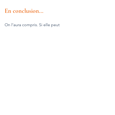
En conclusion...
On l’aura compris. Si elle peut 
présenter des avantages non 
négligeables sur le plan financier (prix 
moins élevé, avantages fiscaux 
éventuels) et dans le choix par 
exemple de certains matériaux ou 
aménagements esthétiques, une 
acquisition sous forme de VEFA (on 
parle aussi d’achat sur plan) peut 
receler des pièges et induire parfois 
bien des contentieux (même si la 
bonne foi des vendeurs n’est pas en 
cause).
Il est donc primordial d’être 