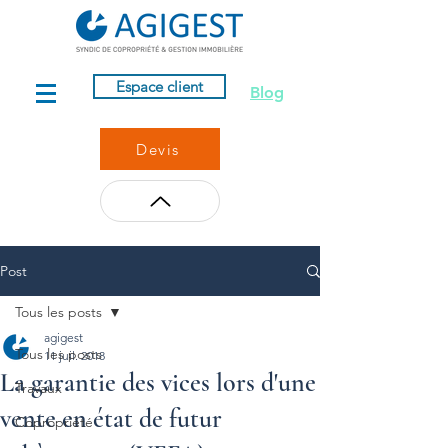
Espace client
Blog
Devis
Post
Tous les posts
agigest
Tous les posts
11 juil. 2018
La garantie des vices lors d'une
Travaux
vente en état de futur
Copropriété