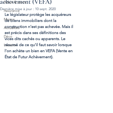
achèvement (VEFA)
Achat & vente
Dernière mise à jour :
10 sept. 2020
Assurance
Le législateur protège les acquéreurs 
Maison
de biens immobiliers dont la 
construction n’est pas achevée. Mais il 
Actualités
est précis dans ses définitions des 
Déco
vices dits cachés ou apparents. Le 
résumé de ce qu’il faut savoir lorsque 
Location
l’on achète un bien en VEFA (Vente en 
État de Futur Achèvement).