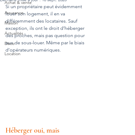
Achat & vente
Si un propriétaire peut évidemment 
Assurance
louer son logement, il en va 
différemment des locataires. Sauf 
Maison
exception, ils ont le droit d’héberger 
Actualités
des proches, mais pas question pour 
eux de sous-louer. Même par le biais 
Déco
d’opérateurs numériques.
Location
Héberger oui, mais 