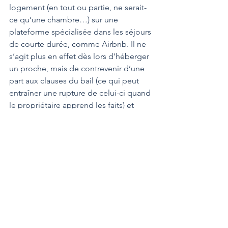
logement (en tout ou partie, ne serait-
ce qu’une chambre…) sur une 
plateforme spécialisée dans les séjours 
de courte durée, comme Airbnb. Il ne 
s’agit plus en effet dès lors d’héberger 
un proche, mais de contrevenir d’une 
part aux clauses du bail (ce qui peut 
entraîner une rupture de celui-ci quand 
le propriétaire apprend les faits) et 
d’autre part de se soustraire aux lois en 
vigueur concernant les hôteliers. 
Le Luxembourg n’a pas encore légiféré 
sur les locations via des opérateurs 
numériques. En attendant, louer à des 
vacanciers même pour quelques nuits 
seulement impose d’enregistrer le 
logement, mais aussi de déclarer les 
revenus au fisc… Des obligations 