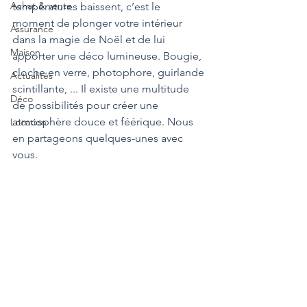
Achat & vente
températures baissent, c’est le 
moment de plonger votre intérieur 
Assurance
dans la magie de Noël et de lui 
Maison
apporter une déco lumineuse. Bougie, 
cloche en verre, photophore, guirlande 
Actualités
scintillante, ... Il existe une multitude 
Déco
de possibilités pour créer une 
atmosphère douce et féérique. Nous 
Location
en partageons quelques-unes avec 
vous.