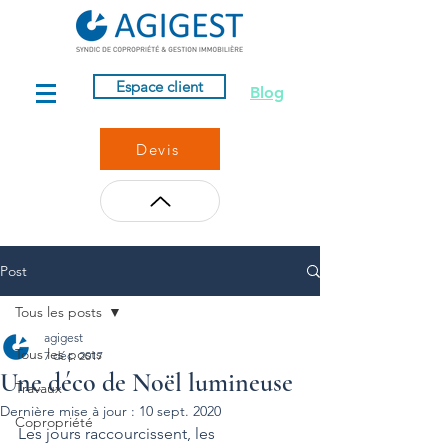
Espace client
Blog
Devis
Post
Tous les posts
agigest
Tous les posts
7 déc. 2017
Une déco de Noël lumineuse
Travaux
Dernière mise à jour :
10 sept. 2020
Copropriété
Les jours raccourcissent, les 