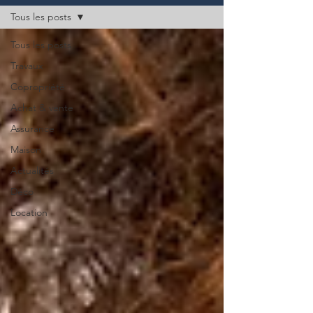
Tous les posts
Tous les posts
Travaux
Copropriété
Achat & vente
Assurance
Maison
Actualités
Déco
Location