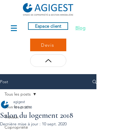
Espace client
Blog
Devis
Post
Tous les posts
agigest
Tous les posts
10 oct. 2018
Salon du logement 2018
Travaux
Dernière mise à jour :
10 sept. 2020
Copropriété